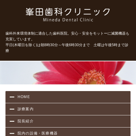
タイト
歯科外来環境体制に適合した歯科医院。安心・安全をモットーに滅菌機器も
充実しています。
平日(木曜日を除く)は朝8時30分～午後6時30分まで 土曜は午後5時まで診
療
HOME
診療案内
院長紹介
院内の設備・医療機器