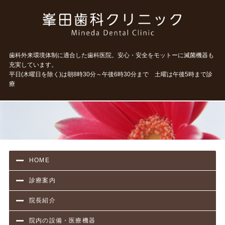
タイト
歯科外来環境体制に適合した歯科医院。安心・安全をモットーに滅菌機器も
充実しています。
平日(木曜日を除く)は朝8時30分～午後6時30分まで 土曜は午後5時まで診
療
HOME
診療案内
院長紹介
院内の設備・医療機器