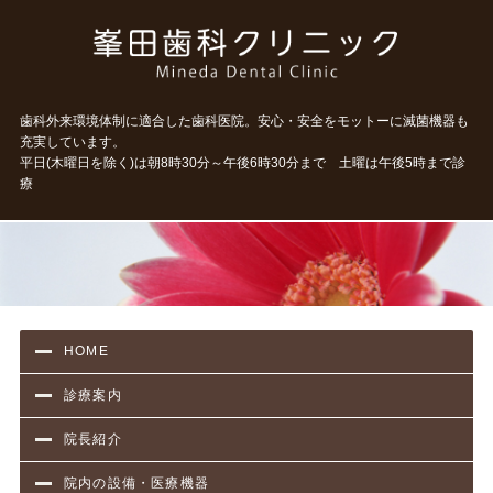
タイト
歯科外来環境体制に適合した歯科医院。安心・安全をモットーに滅菌機器も
充実しています。
平日(木曜日を除く)は朝8時30分～午後6時30分まで 土曜は午後5時まで診
療
HOME
診療案内
院長紹介
院内の設備・医療機器