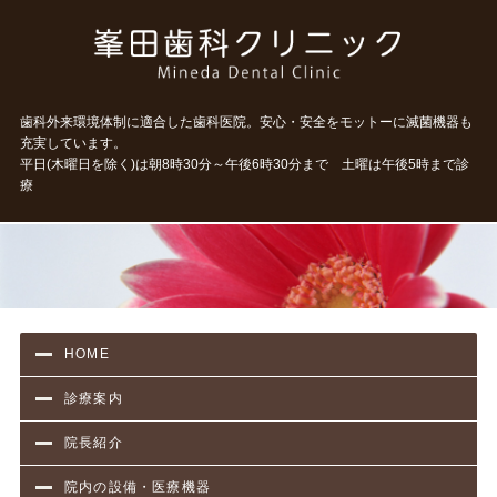
タイト
歯科外来環境体制に適合した歯科医院。安心・安全をモットーに滅菌機器も
充実しています。
平日(木曜日を除く)は朝8時30分～午後6時30分まで 土曜は午後5時まで診
療
HOME
診療案内
院長紹介
院内の設備・医療機器